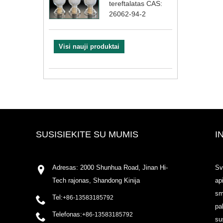
tereftalatas CAS:
26062-94-2
Visi nauji produktai
SUSISIEKITE SU MUMIS
I
Adresas: 2000 Shunhua Road, Jinan Hi-
Sv
Tech rajonas, Shandong Kinija
ap
sm
Tel:
+86-13583185792
pa
Telefonas:
+86-13583185792
su