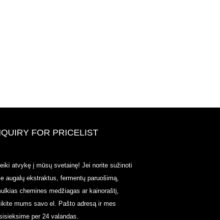
NQUIRY FOR PRICELIST
2020-CPHI Europe, Milanas, spal
eiki atvykę į mūsų svetainę! Jei norite sužinoti
15 d., Booth18L33
ie augalų ekstraktus, fermentų paruošimą,
2021/03/30
ulkias chemines medžiagas ar kainoraštį,
Mes kuriame, platiname ir platiname pagrindinius ingre
likite mums savo el. Pašto adresą ir mes
ir produktus, skirtus maisto produktams, maisto papildam
funkcionalioms maisto ir gėrimų pramonei, pagaminti iš
sisieksime per 24 valandas.