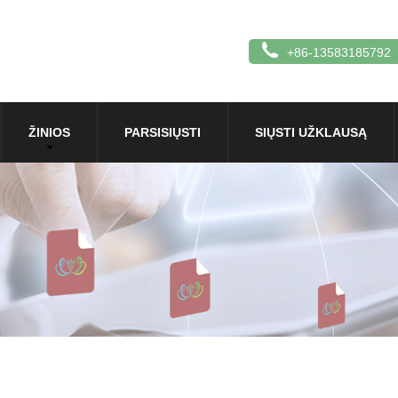
+86-13583185792
ŽINIOS
PARSISIŲSTI
SIŲSTI UŽKLAUSĄ