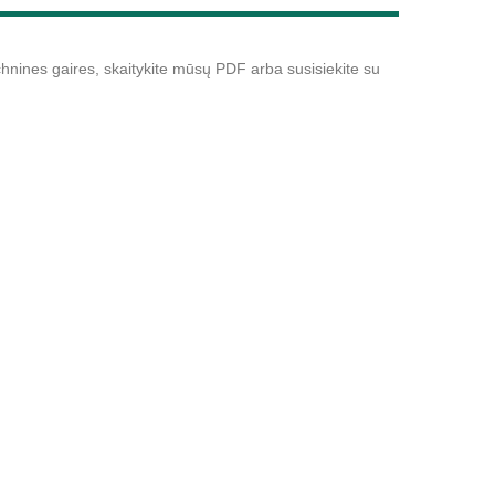
nines gaires, skaitykite mūsų PDF arba susisiekite su
Live