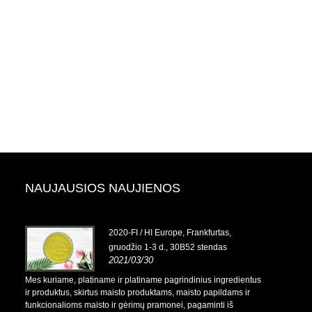
NAUJAUSIOS NAUJIENOS
io 13–
2020-FI / HI Europe, Frankfurtas,
gruodžio 1-3 d., 30B52 stendas
2021/03/30
dientus
Mes kuriame, platiname ir platiname pagrindinius ingredientus
Mes kuriame,
s ir
ir produktus, skirtus maisto produktams, maisto papildams ir
ir produktus,
funkcionalioms maisto ir gėrimų pramonei, pagaminti iš
funkcionaliom