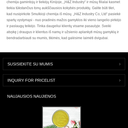
chemija gamintojų ir tiekėjų Kinijoje, „H&Z Industry“ ir mūsų filialai kasmet
tiekia tūkstančius tonų aukščiausios kokybės produktų. Galite būti tikri,
kad nusipirkote Smulkioji chemija iš mūsų. „H&Z Industry Co, Ltd“ pasiekė
spartų vystymąsi - nuo pradinės mažos gamyklos iki vieno langelio pirkėjo
ir paslaugų teikėjo. Tinka daugeliui klientų visame pasaulyje. Sveiki
atvykę į draugus ir klientus iš namų ir užsienio aplankyti mūsų gamyklą ir
bendradarbiauti su mumis, tikimės, kad galėsime laimėti dvigubai.
SUSISIEKITE SU MUMIS
INQUIRY FOR PRICELIST
NAUJAUSIOS NAUJIENOS