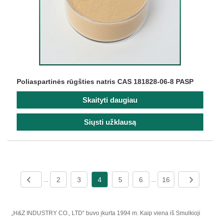
Poliaspartinės rūgšties natris CAS 181828-06-8 PASP
Skaityti daugiau
Siųsti užklausą
2
3
4
5
6
16
...
...
„H&Z INDUSTRY CO., LTD“ buvo įkurta 1994 m. Kaip viena iš Smulkioji