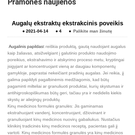
Pramonės naujienos
Augalų ekstraktų ekstrakcinis poveikis
●
2021-04-14
●
4
●
Palikite man žinutę
Augalinis papildas
t reiškia produktą, gautą naudojant augalus
kaip žaliavas, atsižvelgiant į galutinio produkto naudojimo
poreikius, ekstrahavimo ir atskyrimo proceso metu, kryptingai
įsigyjant ar koncentruojant vieną ar daugiau komponentų
gamykloje, paprastai nekeičiant pradinių augalas. Jei reikia, jį
galima papildyti pagalbinėmis medžiagomis, kad būtų
pagaminti milteliai ar granuliuoti produktai, kurių skystumas ir
antihigroskopiškumas būtų geri, tačiau yra ir nedidelis kiekis
skystų ar aliejingų produktų.
Kinų medicinos formulės granulės: Jis gaminamas
ekstrahuojant vandenį, koncentruojant, džiovinant ir
granuliuojant kinų medicinos nuovirų gabaliukus. Nustačius
klinikinį tradicinės kinų medicinos receptą, pacientas gali jį
vartoti. Kinų medicinos formulės granulės yra kinų medicinos