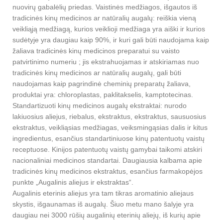
nuovirų gabalėlių priedas. Vaistinės medžiagos, išgautos iš
tradicinės kinų medicinos ar natūralių augalų: reiškia vieną
veikliąją medžiagą, kurios veiklioji medžiaga yra aiški ir kurios
sudėtyje yra daugiau kaip 90%, ir kuri gali būti naudojama kaip
žaliava tradicinės kinų medicinos preparatui su vaisto
patvirtinimo numeriu ; jis ekstrahuojamas ir atskiriamas nuo
tradicinės kinų medicinos ar natūralių augalų, gali būti
naudojamas kaip pagrindinė cheminių preparatų žaliava,
produktai yra: chloroplastas, paklitakselis, kamptotecinas.
Standartizuoti kinų medicinos augalų ekstraktai: nurodo
lakiuosius aliejus, riebalus, ekstraktus, ekstraktus, sausuosius
ekstraktus, veikliąsias medžiagas, veiksmingąsias dalis ir kitus
ingredientus, esančius standartiniuose kinų patentuotų vaistų
receptuose. Kinijos patentuotų vaistų gamybai taikomi atskiri
nacionaliniai medicinos standartai. Daugiausia kalbama apie
tradicinės kinų medicinos ekstraktus, esančius farmakopėjos
punkte „Augalinis aliejus ir ekstraktas“.
Augalinis eterinis aliejus yra tam tikras aromatinio aliejaus
skystis, išgaunamas iš augalų. Šiuo metu mano šalyje yra
daugiau nei 3000 rūšių augalinių eterinių aliejų, iš kurių apie