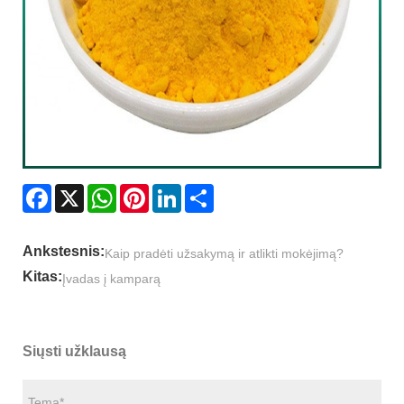
Facebook
X
WhatsApp
Pinterest
LinkedIn
Share
Ankstesnis:
Kaip pradėti užsakymą ir atlikti mokėjimą?
Kitas:
Įvadas į kamparą
Siųsti užklausą