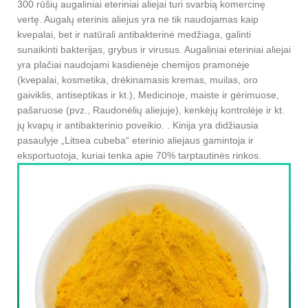
300 rūšių augaliniai eteriniai aliejai turi svarbią komercinę
vertę. Augalų eterinis aliejus yra ne tik naudojamas kaip
kvepalai, bet ir natūrali antibakterinė medžiaga, galinti
sunaikinti bakterijas, grybus ir virusus. Augaliniai eteriniai aliejai
yra plačiai naudojami kasdienėje chemijos pramonėje
(kvepalai, kosmetika, drėkinamasis kremas, muilas, oro
gaiviklis, antiseptikas ir kt.), Medicinoje, maiste ir gėrimuose,
pašaruose (pvz., Raudonėlių aliejuje), kenkėjų kontrolėje ir kt.
jų kvapų ir antibakterinio poveikio. . Kinija yra didžiausia
pasaulyje „Litsea cubeba“ eterinio aliejaus gamintoja ir
eksportuotoja, kuriai tenka apie 70% tarptautinės rinkos.