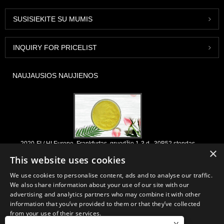
SUSISIEKITE SU MUMIS
INQUIRY FOR PRICELIST
NAUJAUSIOS NAUJIENOS
2020-FI / HI Europe, Frankfurtas, gruodžio 1-3 d., 30B52 stendas
×
2021/03/30
This website uses cookies
Mes kuriame, platiname ir platiname pagrindinius ingredientus ir
We use cookies to personalise content, ads and to analyse our traffic.
produktus, skirtus maisto produktams, maisto papildams ir
We also share information about your use of our site with our
funkcionalioms maisto ir gėrimų pramonei, pagaminti iš pirminių
advertising and analytics partners who may combine it with other
gamybos įmonių Kinijoje, Japonijoje ir Korėjoje, kur turime ilgametę
information that you’ve provided to them or that they’ve collected
patirtį ir esame labai gerai įsitvirtinę. Mūsų patirtis ir reputacija
from your use of their services.
apsirūpinant naudinga mūsų partneriams visame pasaulyje.