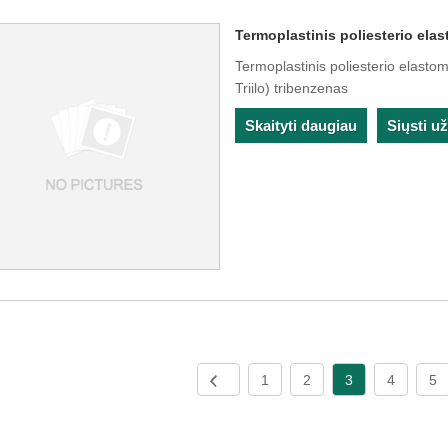
Termoplastinis poliesterio el
Termoplastinis poliesterio elasto
Triilo) tribenzenas
Skaityti daugiau
Siųsti u
1
2
3
4
5