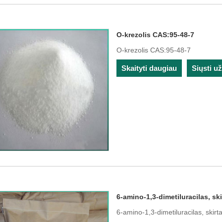
O-krezolis CAS:95-48-7
O-krezolis CAS:95-48-7
Skaityti daugiau
Siųsti u
6-amino-1,3-dimetiluracilas, sk
6-amino-1,3-dimetiluracilas, skir