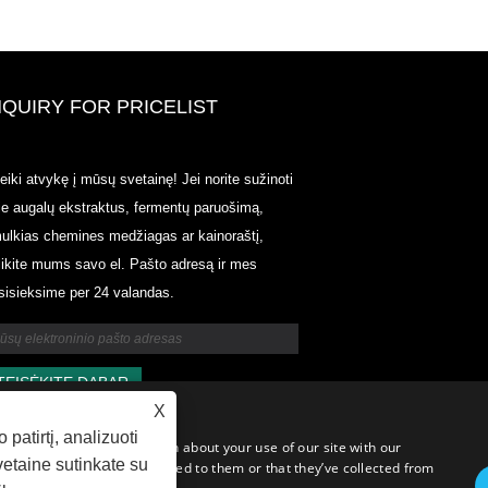
NQUIRY FOR PRICELIST
2020-CPHI Europe, Milanas, spal
eiki atvykę į mūsų svetainę! Jei norite sužinoti
15 d., Booth18L33
ie augalų ekstraktus, fermentų paruošimą,
2021/03/30
ulkias chemines medžiagas ar kainoraštį,
Mes kuriame, platiname ir platiname pagrindinius ingre
likite mums savo el. Pašto adresą ir mes
ir produktus, skirtus maisto produktams, maisto papildam
funkcionalioms maisto ir gėrimų pramonei, pagaminti iš
sisieksime per 24 valandas.
pirminių gamybos įmonių Kinijoje, Japonijoje ir Korėjoje
turime ilgametę patirtį ir esame labai gerai įsitvirtinę. M
patirtis ir reputacija apsirūpinant naudinga mūsų partne
visame pasaulyje.
X
atirtį, analizuoti
c. We also share information about your use of our site with our
vetaine sutinkate su
formation that you’ve provided to them or that they’ve collected from