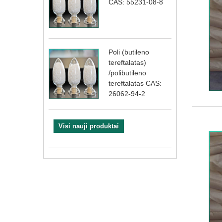
CAS: 55231-08-8
Poli (butileno
tereftalatas)
/polibutileno
tereftalatas CAS:
26062-94-2
Visi nauji produktai