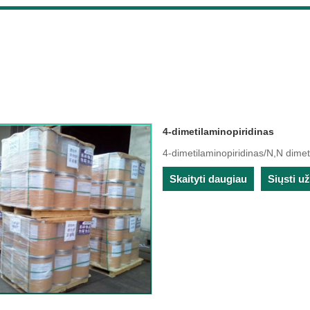
4-dimetilaminopiridinas
4-dimetilaminopiridinas/N,N dim
Skaityti daugiau
Siųsti u