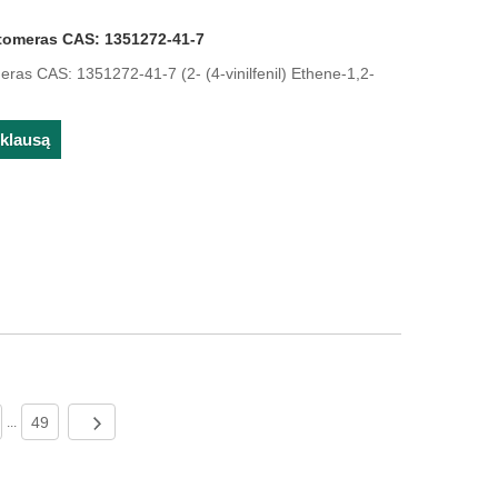
astomeras CAS: 1351272-41-7
meras CAS: 1351272-41-7 (2- (4-vinilfenil) Ethene-1,2-
žklausą
49
...