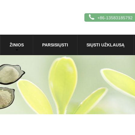
+86-13583185792
ŽINIOS
PARSISIŲSTI
SIŲSTI UŽKLAUSĄ