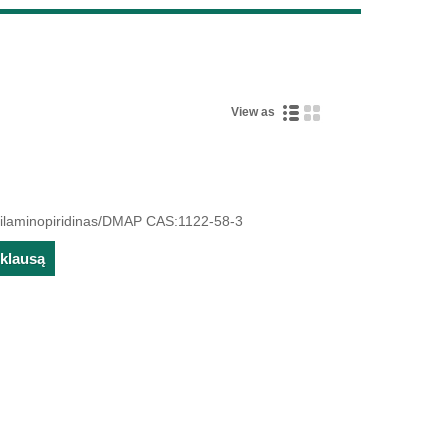
Live
View as
etilaminopiridinas/DMAP CAS:1122-58-3
žklausą