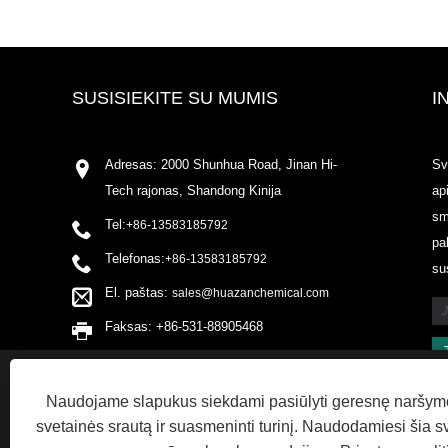
SUSISIEKITE SU MUMIS
I
Adresas: 2000 Shunhua Road, Jinan Hi-
Sv
Tech rajonas, Shandong Kinija
ap
sm
Tel:
+86-13583185792
pa
Telefonas:
+86-13583185792
su
El. paštas:
sales@huazanchemical.com
Faksas: +86-531-88905468
This website uses cookies
Naudojame slapukus siekdami pasiūlyti geresnę naršymo p
We use cookies to personalise content, ads and to analyse our traffi
svetainės srautą ir suasmeninti turinį. Naudodamiesi šia s
advertising and analytics partners who may combine it with other in