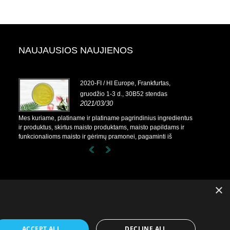
NAUJAUSIOS NAUJIENOS
io 13–
2020-FI / HI Europe, Frankfurtas,
gruodžio 1-3 d., 30B52 stendas
2021/03/30
dientus
Mes kuriame, platiname ir platiname pagrindinius ingredientus
Mes kuriame,
s ir
ir produktus, skirtus maisto produktams, maisto papildams ir
ir produktus,
funkcionalioms maisto ir gėrimų pramonei, pagaminti iš
funkcionaliom
, kur
pirminių gamybos įmonių Kinijoje, Japonijoje ir Korėjoje, kur
pirminių gamy
ūsų
turime ilgametę patirtį ir esame labai gerai įsitvirtinę. Mūsų
turime ilgamet
riams
patirtis ir reputacija apsirūpinant naudinga mūsų partneriams
patirtis ir r
visame pasaulyje.
visame pasau
×
ACCEPT ALL
DECLINE ALL