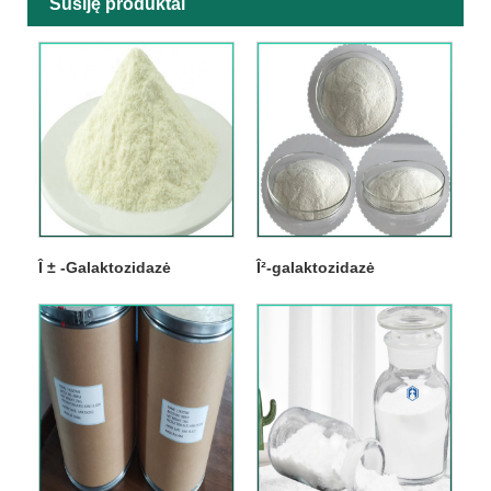
Susiję produktai
Î ± -Galaktozidazė
Î²-galaktozidazė