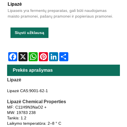
Lipazė
Lipaseis yra fermentų preparatas, gali būti naudojamas
maisto pramonei, pašarų pramonei ir popieriaus pramonei.
Siųsti užklausą
Facebook
X
WhatsApp
Pinterest
LinkedIn
Share
Prekės aprašymas
Lipazė
Lipazė CAS:9001-62-1
Lipazė Chemical Properties
MF: C11H9N3NaO2 +
MW: 19783 238
Tankis: 1.2
Laikymo temperatūra: 2–8 ° C