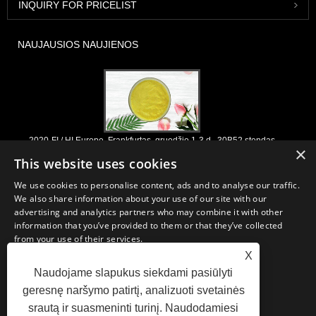
INQUIRY FOR PRICELIST
NAUJAUSIOS NAUJIENOS
2020-FI / HI Europe, Frankfurtas, gruodžio 1-3 d., 30B52 stendas
×
2021/03/30
This website uses cookies
Mes kuriame, platiname ir platiname pagrindinius ingredientus ir
We use cookies to personalise content, ads and to analyse our traffic.
produktus, skirtus maisto produktams, maisto papildams ir
We also share information about your use of our site with our
funkcionalioms maisto ir gėrimų pramonei, pagaminti iš pirminių
advertising and analytics partners who may combine it with other
gamybos įmonių Kinijoje, Japonijoje ir Korėjoje, kur turime ilgametę
information that you’ve provided to them or that they’ve collected
patirtį ir esame labai gerai įsitvirtinę. Mūsų patirtis ir reputacija
from your use of their services.
apsirūpinant naudinga mūsų partneriams visame pasaulyje.
X
STRICTLY NECESSARY
PERFORMANCE
Naudojame slapukus siekdami pasiūlyti
geresnę naršymo patirtį, analizuoti svetainės
TARGETING
FUNCTIONALITY
srautą ir suasmeninti turinį. Naudodamiesi