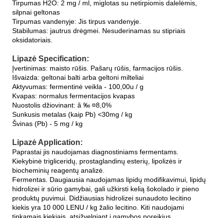
Tirpumas H2O: 2 mg / ml, miglotas su netirpiomis dalelėmis,
silpnai geltonas
Tirpumas vandenyje: Jis tirpus vandenyje.
Stabilumas: jautrus drėgmei. Nesuderinamas su stipriais
oksidatoriais.
Lipazė Specification:
Įvertinimas: maisto rūšis. Pašarų rūšis, farmacijos rūšis.
Išvaizda: geltonai balti arba geltoni milteliai
Aktyvumas: fermentinė veikla - 100,00u / g
Kvapas: normalus fermentacijos kvapas
Nuostolis džiovinant: â ‰ ¤8,0%
Sunkusis metalas (kaip Pb) <30mg / kg
Švinas (Pb) - 5 mg / kg
Lipazė Application:
Paprastai jis naudojamas diagnostiniams fermentams.
Kiekybinė trigliceridų, prostaglandinų esterių, lipolizės ir
biocheminių reagentų analizė.
Fermentas. Daugiausia naudojamas lipidų modifikavimui, lipidų
hidrolizei ir sūrio gamybai, gali užkirsti kelią šokolado ir pieno
produktų puvimui. Didžiausias hidrolizei sunaudoto lecitino
kiekis yra 10 000 LENU / kg žalio lecitino. Kiti naudojami
tinkamais kiekiais, atsižvelgiant į gamybos poreikius.