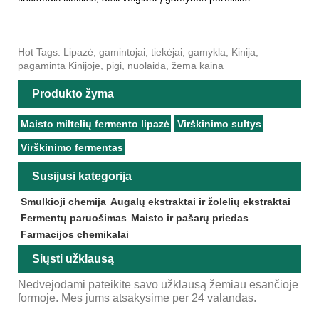
Hot Tags: Lipazė, gamintojai, tiekėjai, gamykla, Kinija,
pagaminta Kinijoje, pigi, nuolaida, žema kaina
Produkto žyma
Maisto miltelių fermento lipazė
Virškinimo sultys
Virškinimo fermentas
Susijusi kategorija
Smulkioji chemija
Augalų ekstraktai ir žolelių ekstraktai
Fermentų paruošimas
Maisto ir pašarų priedas
Farmacijos chemikalai
Siųsti užklausą
Nedvejodami pateikite savo užklausą žemiau esančioje
formoje. Mes jums atsakysime per 24 valandas.