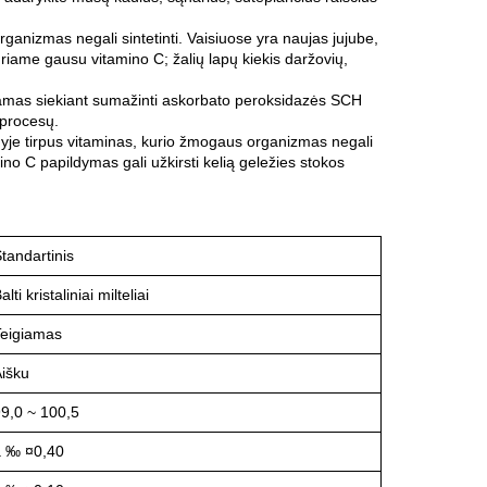
anizmas negali sintetinti. Vaisiuose yra naujas jujube,
kuriame gausu vitamino C; žalių lapų kiekis daržovių,
jamas siekiant sumažinti askorbato peroksidazės SCH
 procesų.
yje tirpus vitaminas, kurio žmogaus organizmas negali
ino C papildymas gali užkirsti kelią geležies stokos
tandartinis
alti kristaliniai milteliai
Teigiamas
išku
9,0 ~ 100,5
â ‰ ¤0,40