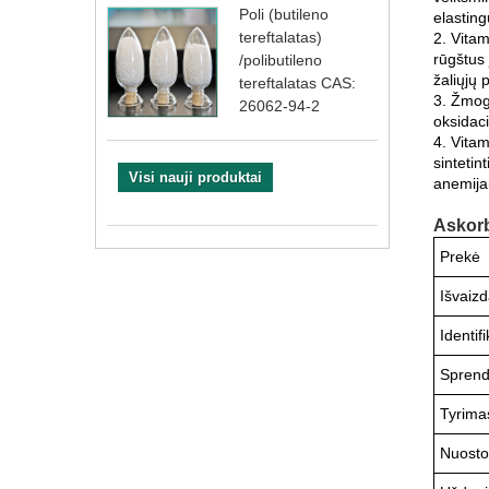
Poli (butileno
elasting
tereftalatas)
2. Vitam
rūgštus 
/polibutileno
žaliųjų 
tereftalatas CAS:
3. Žmog
26062-94-2
oksidaci
4. Vita
sintetin
Visi nauji produktai
anemijai
Askorb
Prekė
Išvaiz
Identif
Sprend
Tyrima
Nuostol