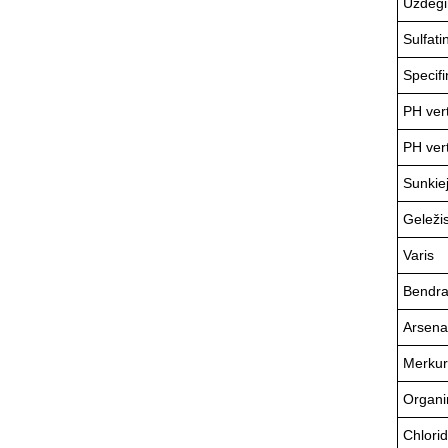
Uždegi
Sulfati
Specifi
PH vert
PH vert
Sunkiej
Geleži
Varis
Bendras
Arsena
Merkur
Organi
Chlorid