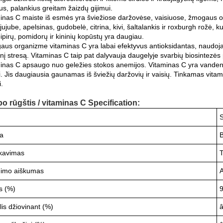
us, palankius greitam žaizdų gijimui.
inas C maiste iš esmės yra šviežiose daržovėse, vaisiuose, žmogaus org
jujube, apelsinas, gudobelė, citrina, kivi, šaltalankis ir roxburgh rožė, 
pipirų, pomidorų ir kininių kopūstų yra daugiau.
aus organizme vitaminas C yra labai efektyvus antioksidantas, naudo
nį stresą. Vitaminas C taip pat dalyvauja daugelyje svarbių biosintezės
minas C apsaugo nuo geležies stokos anemijos. Vitaminas C yra vanden
ti. Jis daugiausia gaunamas iš šviežių daržovių ir vaisių. Tinkamas vitam
.
o rūgštis / vitaminas C Specification:
S
da
B
ikavimas
imo aiškumas
A
s (%)
9
is džiovinant (%)