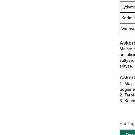
Lydymo
Kadmi
Vadova
Askorb
Maisto 
antioks
sultyse
srityse.
Askorb
1. Maist
uogienė
2. Tarpi
3. Kosme
Hot Tags