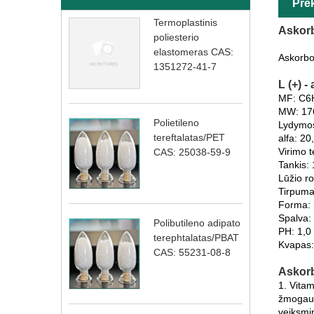
Pre
Termoplastinis
Askorb
poliesterio
elastomeras CAS:
Askorbo
1351272-41-7
L (+) 
MF: C6
MW: 17
Polietileno
Lydymos
tereftalatas/PET
alfa: 20
Virimo 
CAS: 25038-59-9
Tankis: 
Lūžio ro
Tirpuma
Forma: m
Spalva: 
Polibutileno adipato
PH: 1,0 
terephtalatas/PBAT
Kvapas:
CAS: 55231-08-8
Askorb
1. Vitam
žmogaus 
veiksmin