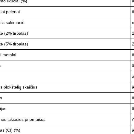
mo likučiai (%)
niai pelenai
nis sukimasis
n
ė (2% tirpalas)
2
ė (5% tirpalas)
2
i metalai
s
 plokštelių skaičius
â
s
ijus
nės lakiosios priemaišos
A
as (Cl) (%)