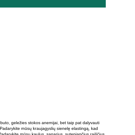
buto, geležies stokos anemijai, bet taip pat dalyvauti
 Padarykite mūsų kraujagyslių sienelę elastingą, kad
s; Padarykite mūsų kaulus, sąnarius, sutepiančius raiščius