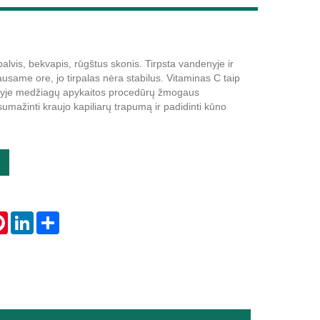
alvis, bekvapis, rūgštus skonis. Tirpsta vandenyje ir
Live
ausame ore, jo tirpalas nėra stabilus. Vitaminas C taip
lyje medžiagų apykaitos procedūrų žmogaus
mažinti kraujo kapiliarų trapumą ir padidinti kūno
tsApp
Pinterest
LinkedIn
Share