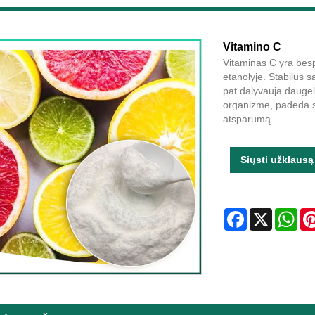
Vitamino C
Vitaminas C yra besp
etanolyje. Stabilus s
pat dalyvauja dauge
organizme, padeda su
atsparumą.
Siųsti užklausą
Facebook
X
Wha