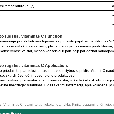
si temperatūra (â „ƒ)
a
s
uti
o rūgštis / vitaminas C Function:
pramonėje jis gali būti naudojamas kaip maisto papildai, papildomas VC
idantas maisto konservavimui, plačiai naudojamas mėsos produktuose, fe
, konservuose vaisiai, mėsos konservai ir pan; taip pat dažnai naudoja
o rūgštis / vitaminas C Application:
o priedai: kaip antioksidantas ir maisto mitybos stipriklis, VitaminC na
se, skardinėse, gėrimuose, pieno produktuose.
niai vaistiniai preparatai: vitamininiai vaistai, užkerta kelią skorbutui ir 
tinė medžiaga: Vitaminas C gali skatinti informaciją apie kolageną, jo 
: Vitaminas C, gamintojai, tiekėjai, gamykla, Kinija, pagaminti Kinijoje