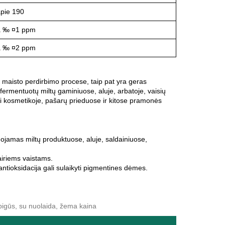
pie 190
â ‰ ¤1 ppm
â ‰ ¤2 ppm
 maisto perdirbimo procese, taip pat yra geras
rmentuotų miltų gaminiuose, aluje, arbatoje, vaisių
mi kosmetikoje, pašarų prieduose ir kitose pramonės
udojamas miltų produktuose, aluje, saldainiuose,
įvairiems vaistams.
antioksidacija gali sulaikyti pigmentines dėmes.
, pigūs, su nuolaida, žema kaina