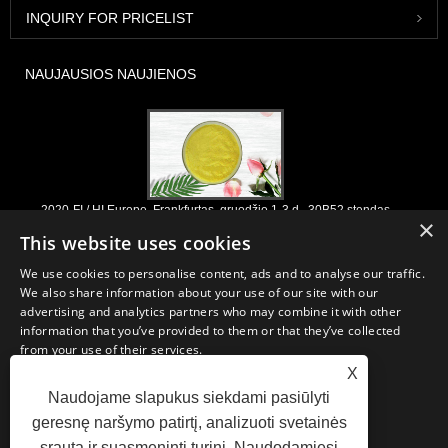
INQUIRY FOR PRICELIST
NAUJAUSIOS NAUJIENOS
2020-FI / HI Europe, Frankfurtas, gruodžio 1-3 d., 30B52 stendas
×
2021/03/30
This website uses cookies
Mes kuriame, platiname ir platiname pagrindinius ingredientus ir
We use cookies to personalise content, ads and to analyse our traffic.
produktus, skirtus maisto produktams, maisto papildams ir
We also share information about your use of our site with our
funkcionalioms maisto ir gėrimų pramonei, pagaminti iš pirminių
advertising and analytics partners who may combine it with other
gamybos įmonių Kinijoje, Japonijoje ir Korėjoje, kur turime ilgametę
information that you’ve provided to them or that they’ve collected
patirtį ir esame labai gerai įsitvirtinę. Mūsų patirtis ir reputacija
from your use of their services.
apsirūpinant naudinga mūsų partneriams visame pasaulyje.
X
STRICTLY NECESSARY
PERFORMANCE
Naudojame slapukus siekdami pasiūlyti
geresnę naršymo patirtį, analizuoti svetainės
TARGETING
FUNCTIONALITY
srautą ir suasmeninti turinį. Naudodamiesi