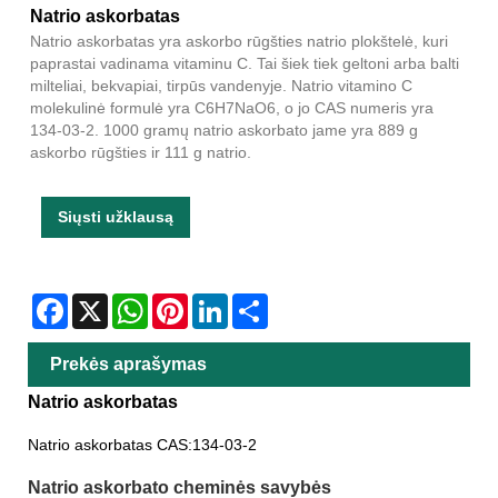
Natrio askorbatas
Natrio askorbatas yra askorbo rūgšties natrio plokštelė, kuri
paprastai vadinama vitaminu C. Tai šiek tiek geltoni arba balti
milteliai, bekvapiai, tirpūs vandenyje. Natrio vitamino C
molekulinė formulė yra C6H7NaO6, o jo CAS numeris yra
134-03-2. 1000 gramų natrio askorbato jame yra 889 g
askorbo rūgšties ir 111 g natrio.
Siųsti užklausą
Facebook
X
WhatsApp
Pinterest
LinkedIn
Share
Prekės aprašymas
Natrio askorbatas
Natrio askorbatas CAS:134-03-2
Natrio askorbato cheminės savybės