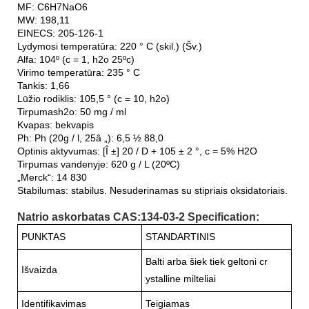
MF: C6H7NaO6
MW: 198,11
EINECS: 205-126-1
Lydymosi temperatūra: 220 ° C (skil.) (Šv.)
Alfa: 104º (c = 1, h2o 25ºc)
Virimo temperatūra: 235 ° C
Tankis: 1,66
Lūžio rodiklis: 105,5 ° (c = 10, h2o)
Tirpumash2o: 50 mg / ml
Kvapas: bekvapis
Ph: Ph (20g / l, 25â „): 6,5 ½ 88,0
Optinis aktyvumas: [Î ±] 20 / D + 105 ± 2 °, c = 5% H2O
Tirpumas vandenyje: 620 g / L (20ºC)
„Merck“: 14 830
Stabilumas: stabilus. Nesuderinamas su stipriais oksidatoriais.
Natrio askorbatas CAS:134-03-2 Specification:
PUNKTAS
STANDARTINIS
Balti arba šiek tiek geltoni cr
Išvaizda
ystalline milteliai
Identifikavimas
Teigiamas