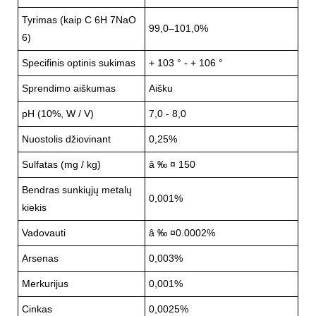
Tyrimas (kaip C 6H 7NaO
99,0–101,0%
6)
Specifinis optinis sukimas
+ 103 ° - + 106 °
Sprendimo aiškumas
Aišku
pH (10%, W / V)
7,0 - 8,0
Nuostolis džiovinant
0,25%
Sulfatas (mg / kg)
â ‰ ¤ 150
Bendras sunkiųjų metalų
0,001%
kiekis
Vadovauti
â ‰ ¤0.0002%
Arsenas
0,003%
Merkurijus
0,001%
Cinkas
0,0025%