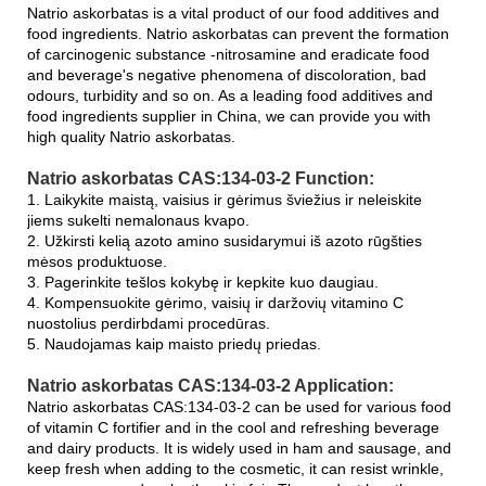
Natrio askorbatas is a vital product of our food additives and
food ingredients. Natrio askorbatas can prevent the formation
of carcinogenic substance -nitrosamine and eradicate food
and beverage's negative phenomena of discoloration, bad
odours, turbidity and so on. As a leading food additives and
food ingredients supplier in China, we can provide you with
high quality Natrio askorbatas.
Natrio askorbatas CAS:134-03-2 Function:
1. Laikykite maistą, vaisius ir gėrimus šviežius ir neleiskite
jiems sukelti nemalonaus kvapo.
2. Užkirsti kelią azoto amino susidarymui iš azoto rūgšties
mėsos produktuose.
3. Pagerinkite tešlos kokybę ir kepkite kuo daugiau.
4. Kompensuokite gėrimo, vaisių ir daržovių vitamino C
nuostolius perdirbdami procedūras.
5. Naudojamas kaip maisto priedų priedas.
Natrio askorbatas CAS:134-03-2 Application:
Natrio askorbatas CAS:134-03-2 can be used for various food
of vitamin C fortifier and in the cool and refreshing beverage
and dairy products. It is widely used in ham and sausage, and
keep fresh when adding to the cosmetic, it can resist wrinkle,