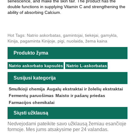
senescence, and make the skin fair. The product has the
double functions in supplying Vitamin C and strengthening the
ability of absorbing Calcium.
Hot Tags: Natrio askorbatas, gamintojai, tiekėjai, gamykla,
Kinija, pagaminta Kinijoje, pigi, nuolaida, žema kaina
Produkto žyma
Natrio askorbato kapsulės
Natrio L-askorbatas
Susijusi kategorija
Smulkioji chemija
Augalų ekstraktai ir žolelių ekstraktai
Fermentų paruošimas
Maisto ir pašarų priedas
Farmacijos chemikalai
Siųsti užklausą
Nedvejodami pateikite savo užklausą žemiau esančioje
formoje. Mes jums atsakysime per 24 valandas.