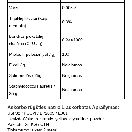
Varis
0,005%
Tirpiklių likučiai (kaip
0,3%
mentolis)
Bendras plokštelių
â ‰ ¤1000
skaičius (CFU / g)
Mielės ir pelėsiai (cuf / g)
100
E.coli / g
Neigiamas
Salmonelės / 25g
Neigiamas
Staphylococcus aureus /
Neigiamas
25 g
Askorbo rūgšties natrio L-askorbatas Aprašymas:
USP32 / FCCVI / BP2009 / E301
IšvaizdaWhite to slightly yellow crystalline powder
Pakuotė: 25 KG / CTN
Tinkamumo laikas: 2 metai